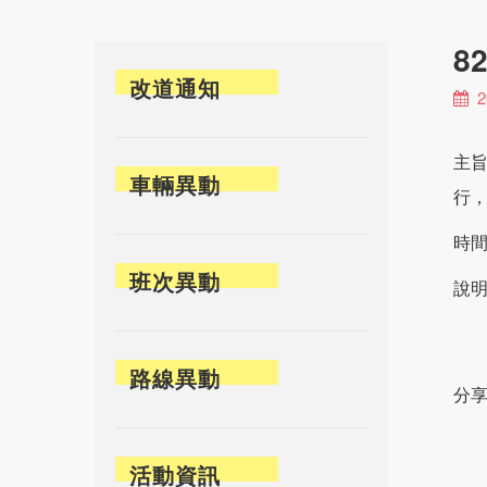
8
改道通知
2
主旨
車輛異動
行
時間
班次異動
說
路線異動
分享
活動資訊