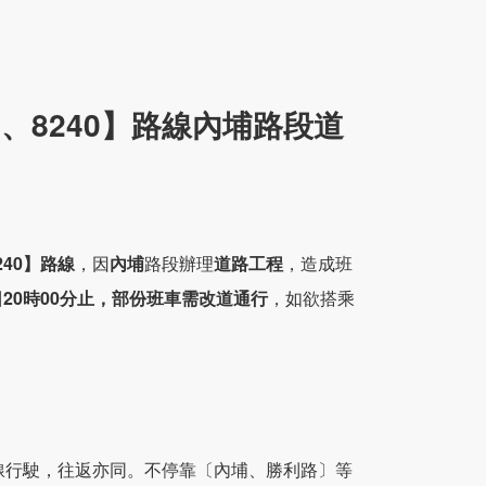
35、8240】路線內埔路段道
8240】路線
，因
內埔
路段辦理
道路工程
，造成班
18日20時00分止，部份班車需改道通行
，如欲搭乘
線行駛，往返亦同。不停靠〔內埔、勝利路〕等