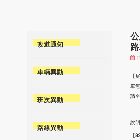
公
改道通知
路
2
車輛異動
【
車
請
班次異動
說
路線異動
【
8