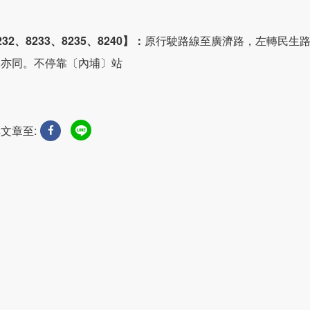
232、8233、8235、8240】：
原行駛路線至廣濟路，左轉民生
返亦同。不停靠〔內埔〕站
文章至: