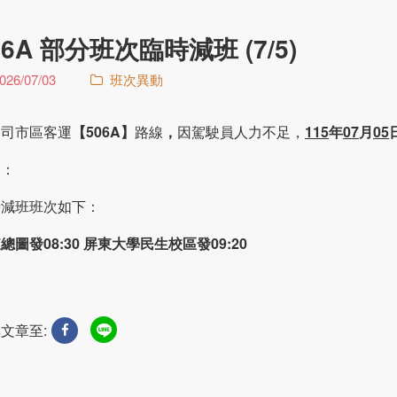
06A 部分班次臨時減班 (7/5)
026/07/03
班次異動
公司市區客運
【506A】
路線
，
因駕駛員人力不足，
115
年
07
月
05
明：
時減班班次如下：
總圖發08:30 屏東大學民生校區發09:20
文章至: