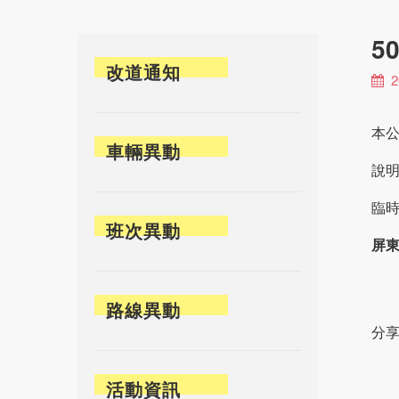
5
改道通知
2
本
車輛異動
說
臨
班次異動
屏東
路線異動
分享
活動資訊