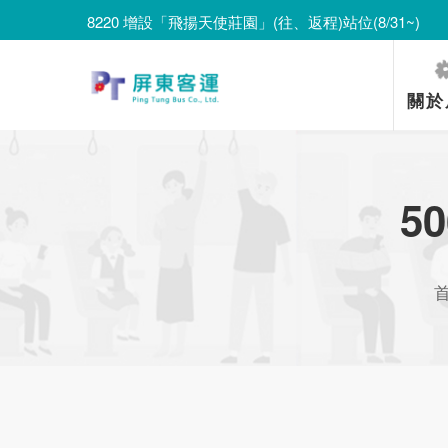
8220 增設「飛揚天使莊園」(往、返程)站位(8/31~)
8220 遷移「里港長照園區」並改採單邊設站、單邊停靠(8
8220 增設「飛揚天使莊園」(往、返程)站位(8/31~)
關於
5