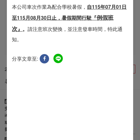
路線列表
本公司車次作業為配合學校暑假，
自115年07月01日
例假班
至115月08月30日止，暑假期間行駛『
次
』
。
請注意班次變換，並注意發車時間，特此通
無障礙公車
知。
分享文章至:
2026/06/22
班次異動
暑假期間行駛『例假班次』
欲查詢公車到站，請愛用
iBus公路客運APP
，相關下載點：
安卓版：
Android點此下載
iOS版：
iOS點此下載
或至
即時動態資訊網
查詢公車到站時間
提醒您，顯示到站時間為預估值，仍須提早至站牌候車！
因交通狀況不定，搭乘長途客運轉乘大眾運輸，請妥善規劃！