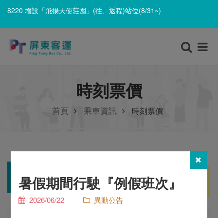
8220 增設「飛揚天使莊園」(往、返程)站位(8/31~)
8220 遷移「里港長照園區」並改採單邊設站、單邊停靠(8/31~)
8220 增設「飛揚天使莊園」(往、返程)站位(8/31~)
時刻票價
首頁
乘車資訊
時刻票價
班次查詢
暑假期間行駛『例假班次』
2026/06/22
異動公告