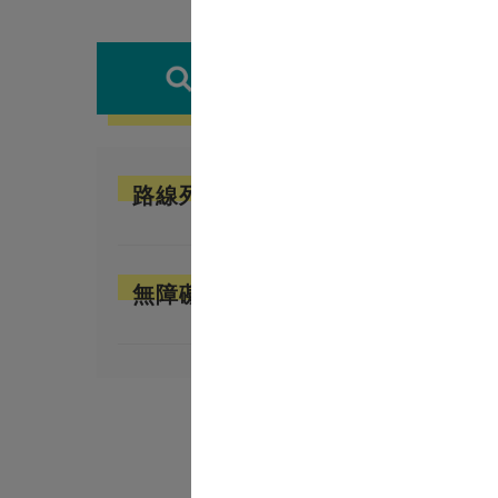
2026/08
班次查詢
2026/06
2026/04
路線列表
欲查詢公
無障礙公車
安卓版：
iOS版：
i
或至
即時
提醒您，
因交通狀
時刻表更新