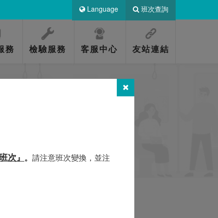
Language
班次查詢
服務
檢驗服務
客服中心
友站連結
班次
』
。
請注意班次變換，並注