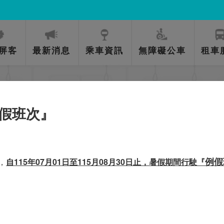
屏客
最新消息
乘車資訊
無障礙公車
租車
時刻票價
假班次』
首頁
乘車資訊
時刻票價
例假
，
自115年07月01日至115月08月30日止，暑假期間行駛『