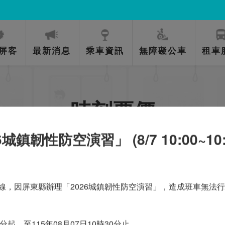
屏客
最新消息
乘車資訊
無障礙公車
租車
時刻票價
鎮韌性防空演習」 (8/7 10:00~10:
首頁
乘車資訊
時刻票價
線，因屏東縣辦理「2026城鎮韌性防空演習」，造成班車無法
0分起，至115年08月07日10時30分止。