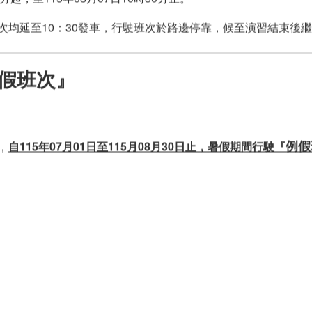
次均延至10：30發車，行駛班次於路邊停靠，候至演習結束後
/07
班次異動
屏東縣辦理「2026城鎮韌性防空演習」
假班次』
/22
班次異動
暑假期間行駛『例假班次』
車到站，請愛用
iBus公路客運APP
，相關下載點：
例假
，
自115年07月01日至115月08月30日止，暑假期間行駛『
Android點此下載
OS點此下載
動態資訊網
查詢公車到站時間
顯示到站時間為預估值，仍須提早至站牌候車！
況不定，搭乘長途客運轉乘大眾運輸，請妥善規劃！
日期：2026/05/01
201
恆春－四重溪[經海生館轉乘站]