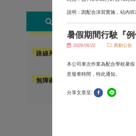
說明：因配合演習實施，站內班
2026/08
班次查詢
暑假期間行駛『例
2026/06
2026/06/22
異動公告
路線列表
欲查詢公
本公司車次作業為配合學校暑假
安卓版：
iOS版：
i
意發車時間，特此通知。
或至
即時
無障礙公車
提醒您，
分享文章至:
因交通狀
時刻表更新