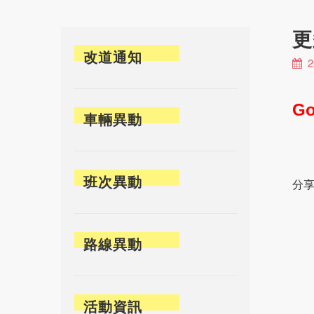
更
改道通知
2
Go
車輛異動
班次異動
分享
路線異動
活動資訊