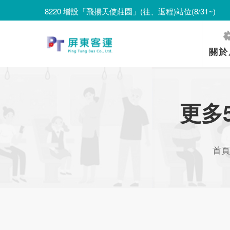
8220 增設「飛揚天使莊園」(往、返程)站位(8/31~)
8220 遷移「里港長照園區」並改採單邊設站、單邊停靠(8
8220 增設「飛揚天使莊園」(往、返程)站位(8/31~)
關於
更多
首頁