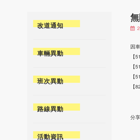
無
改道通知
2
因車
車輛異動
【5
【5
【51
班次異動
【8
路線異動
分享
活動資訊