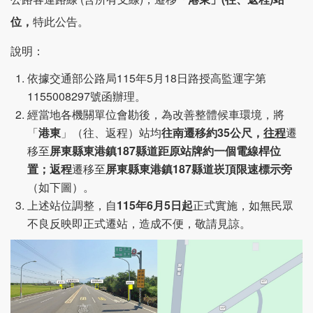
位，
特此公告。
說明：
依據交通部公路局115年5月18日路授高監運字第
1155008297號函辦理。
經當地各機關單位會勘後，為改善整體候車環境，將
「
港東
」（往、返程）站均
往南遷移約35公尺，
往程
遷
移至
屏東縣東港鎮187縣道距原站牌約一個電線桿位
置；返程
遷移至
屏東縣東港鎮187縣道崁頂限速標示旁
（如下圖）。
上述站位調整，自
115年6月5日起
正式實施，如無民眾
不良反映即正式遷站，造成不便，敬請見諒。